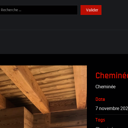
der
Type 2 or more character
Valider
Cheminé
Cheminée
Date
7 novembre 20
Tags